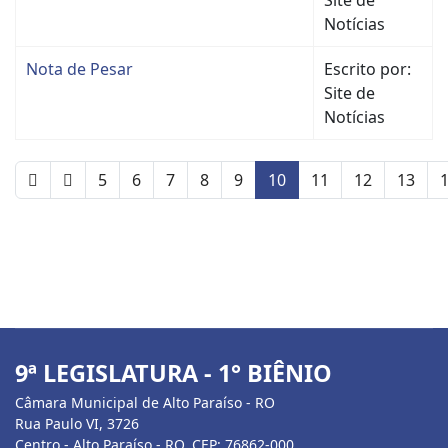
Notícias
Nota de Pesar
Escrito por:
Site de
Notícias
5
6
7
8
9
10
11
12
13
9ª LEGISLATURA - 1° BIÊNIO
Câmara Municipal de Alto Paraíso - RO
Rua Paulo VI, 3726
Centro - Alto Paraíso - RO, CEP: 76862-000