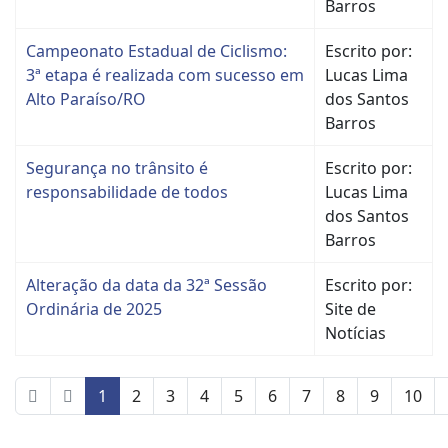
Barros
Campeonato Estadual de Ciclismo:
Escrito por:
3ª etapa é realizada com sucesso em
Lucas Lima
Alto Paraíso/RO
dos Santos
Barros
Segurança no trânsito é
Escrito por:
responsabilidade de todos
Lucas Lima
dos Santos
Barros
Alteração da data da 32ª Sessão
Escrito por:
Ordinária de 2025
Site de
Notícias
1
2
3
4
5
6
7
8
9
10